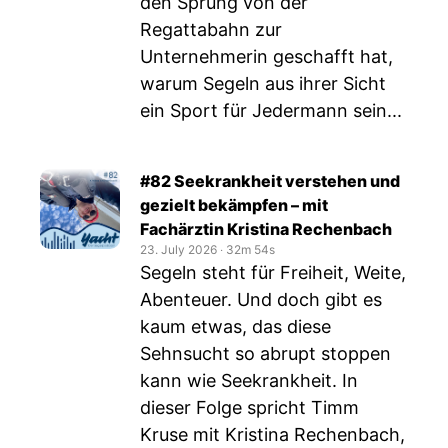
den Sprung von der
Regattabahn zur
Unternehmerin geschafft hat,
warum Segeln aus ihrer Sicht
ein Sport für Jedermann sein...
#82 Seekrankheit verstehen und
gezielt bekämpfen – mit
Fachärztin Kristina Rechenbach
23. July 2026
‧
32m 54s
Segeln steht für Freiheit, Weite,
Abenteuer. Und doch gibt es
kaum etwas, das diese
Sehnsucht so abrupt stoppen
kann wie Seekrankheit. In
dieser Folge spricht Timm
Kruse mit Kristina Rechenbach,