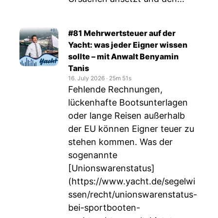
#81 Mehrwertsteuer auf der
Yacht: was jeder Eigner wissen
sollte – mit Anwalt Benyamin
Tanis
16. July 2026
‧
25m 51s
Fehlende Rechnungen,
lückenhafte Bootsunterlagen
oder lange Reisen außerhalb
der EU können Eigner teuer zu
stehen kommen. Was der
sogenannte
[Unionswarenstatus]
(
https://www.yacht.de/segelwi
ssen/recht/unionswarenstatus-
bei-sportbooten-